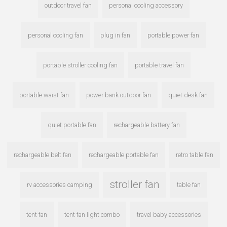
outdoor travel fan
personal cooling accessory
personal cooling fan
plug in fan
portable power fan
portable stroller cooling fan
portable travel fan
portable waist fan
power bank outdoor fan
quiet desk fan
quiet portable fan
rechargeable battery fan
rechargeable belt fan
rechargeable portable fan
retro table fan
stroller fan
rv accessories camping
table fan
tent fan
tent fan light combo
travel baby accessories