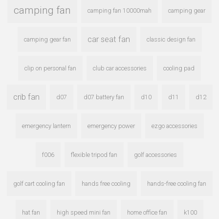
camping fan
camping fan 10000mah
camping gear
car seat fan
camping gear fan
classic design fan
clip on personal fan
club car accessories
cooling pad
crib fan
d07
d07 battery fan
d10
d11
d12
emergency lantern
emergency power
ezgo accessories
f006
flexible tripod fan
golf accessories
golf cart cooling fan
hands free cooling
hands-free cooling fan
hat fan
high speed mini fan
home office fan
k100