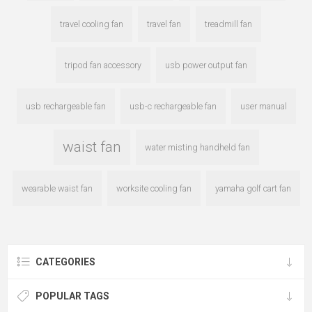
travel cooling fan
travel fan
treadmill fan
tripod fan accessory
usb power output fan
usb rechargeable fan
usb-c rechargeable fan
user manual
waist fan
water misting handheld fan
wearable waist fan
worksite cooling fan
yamaha golf cart fan
CATEGORIES
POPULAR TAGS