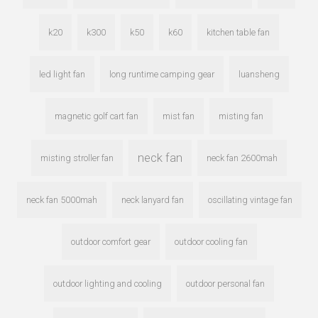
k20
k300
k50
k60
kitchen table fan
led light fan
long runtime camping gear
luansheng
magnetic golf cart fan
mist fan
misting fan
neck fan
misting stroller fan
neck fan 2600mah
neck fan 5000mah
neck lanyard fan
oscillating vintage fan
outdoor comfort gear
outdoor cooling fan
outdoor lighting and cooling
outdoor personal fan