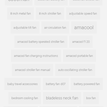
8 inch metal fan
8 inch stroller fan
adjustable speed fan
amacool
adjustable tilt fan
air circulation fan
amacool battery operated stroller fan
amacool f120
amacool fan charging instructions
amacool portable fan
amacool stroller fan manual
auto oscillating stroller fan
baby travel accessories
battery fan d07
battery powered fan
bladeless neck fan
bedroom cooling fan
box fan